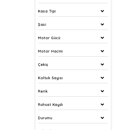
Isuzu
Kasa Tipi
Iveco
Kia
Şasi
Lancia
Motor Gücü
MAN
Mazda
Motor Hacmi
Mercedes - Benz
Çekiş
Mitsubishi
Nissan
Koltuk Sayısı
Opel
Renk
Peugeot
Piaggio
Ruhsat Kaydı
Pontiac
Durumu
Renault
Seat