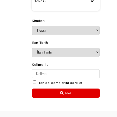
Takaslı
Skoda
Subaru
Kimden
Suzuki
Temsa
Toyota
İlan Tarihi
Volkswagen
Kelime ile
ilan açıklamalarını dahil et
ARA