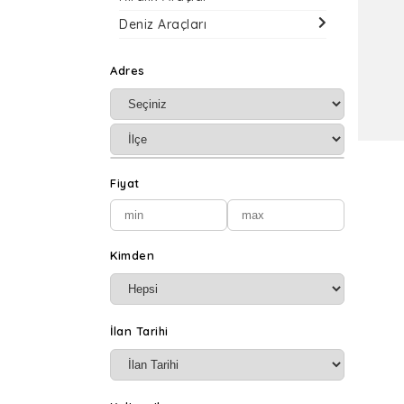
Deniz Araçları
Hasarlı Araçlar
Adres
Klasik Araçlar
Elektrikli Araçlar
Modifiye Araçlar
Hava Araçları
Fiyat
ATV
UTV
Karavan
Kimden
Engelli Plakalı Araçlar
İlan Tarihi